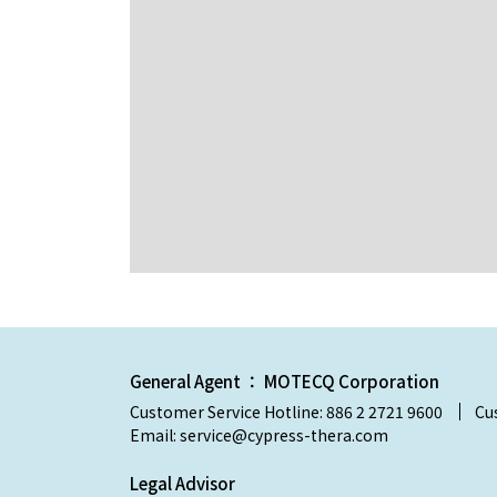
General Agent ： MOTECQ Corporation
Customer Service Hotline: 886 2 2721 9600
Cu
Email: service@cypress-thera.com
Legal Advisor