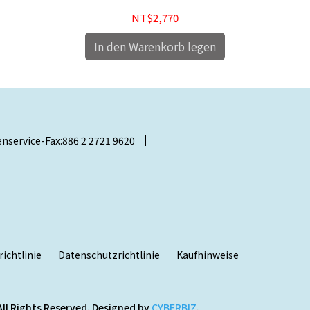
NT$2,770
In den Warenkorb legen
nservice-Fax:886 2 2721 9620
ichtlinie
Datenschutzrichtlinie
Kaufhinweise
All Rights Reserved.
Designed by
CYBERBIZ
.