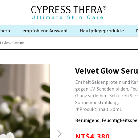
Thera
empfohlene Auswahl
Hautpflegeprodukte
t Glow Serum
Velvet Glow Ser
Enthält Seidenprotein und Kam
gegen UV-Schäden bilden, Feu
Glanz verleihen. Schützen Sie 
Sonneneinstrahlung.
＊Produktinhalt: 30mL
Beruhigend, Feuchtigkeitsspei
NT$4.380