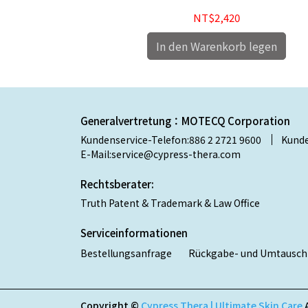
NT$2,420
 legen
In den Warenkorb legen
Generalvertretung：MOTECQ Corporation
Kundenservice-Telefon:886 2 2721 9600
Kunde
E-Mail:service@cypress-thera.com
Rechtsberater:
Truth Patent & Trademark & Law Office
Serviceinformationen
Bestellungsanfrage
Rückgabe- und Umtauschr
Copyright ©
Cypress Thera | Ultimate Skin Care