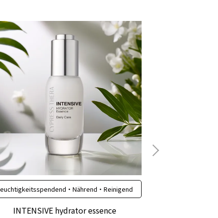
euchtigkeitsspendend・Nährend・Reinigend
Regulierun
INTENSIVE hydrator essence
GOLD