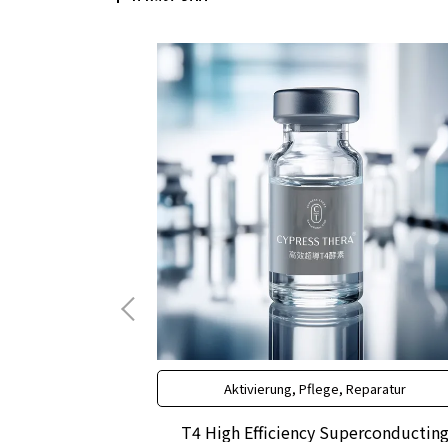
egeneration
Aktivierung, Pflege, Reparatur
l oil
T4 High Efficiency Superconductin