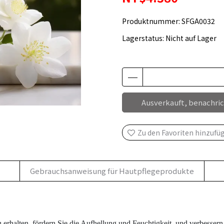
Produktnummer:
SFGA0032
Lagerstatus:
Nicht auf Lager
Ausverkauft, benachrich
Zu den Favoriten hinzufü
Gebrauchsanweisung für Hautpflegeprodukte
u erhalten, fördern Sie die Aufhellung und Feuchtigkeit, und verbesser